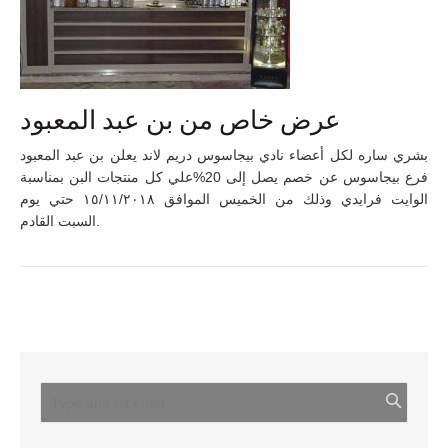
عرض خاص من بن عبد المعبود
بشري ساره لكل أعضاء نادي بيجاسوس دريم لاند يعلن بن عبد المعبود
فرع بيجاسوس عن خصم يصل إلى 20%علي كل منتجات البن بمناسبة
الوايت فرايدي وذلك من الخميس الموافق ١٥/١١/٢٠١٨ حتي يوم
السبت القادم.