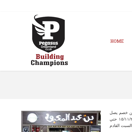
HOME
عن خصم يصل
إلى 20%علي كل منتجات البن بمناسبة الوايت فرايدي وذلك من الخميس الموافق ١٥/١١/٢٠١٨ حتي