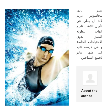
يسر نادي
بيجاسوس دريم
لاند ان يعلن عن
تأهيل اللاعب ناديم
ايهاب لبطوله
التميز لذوي
الاحتياجات الخاصة
وباقي فرصه ثانيه
في شهر يناير
لجميع السباحين
About the
author